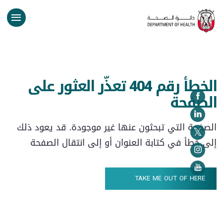
الخطأ رقم 404 تعذّر العثور على
الصفحة
الصفحة التي تبحثون عنها غير موجودة. قد يعود ذلك
إلى خطأ في كتابة العنوان أو إلى انتقال الصفحة
TAKE ME OUT OF HERE