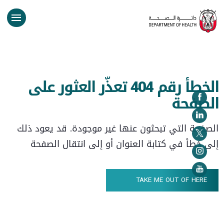
الخطأ رقم 404 تعذّر العثور على
الصفحة
الصفحة التي تبحثون عنها غير موجودة. قد يعود ذلك
إلى خطأ في كتابة العنوان أو إلى انتقال الصفحة
TAKE ME OUT OF HERE