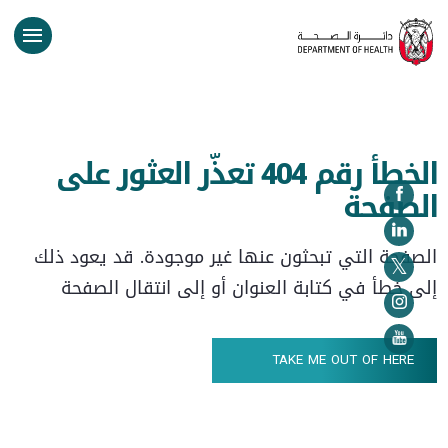
الخطأ رقم 404 تعذّر العثور على
الصفحة
الصفحة التي تبحثون عنها غير موجودة. قد يعود ذلك
إلى خطأ في كتابة العنوان أو إلى انتقال الصفحة
TAKE ME OUT OF HERE