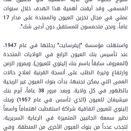
المسعى. وقد أيقنت أهمية هذا الهدف خلال سنوات
عملي في مجال تخزين العيون والممتدة على مدار 17
عاماً، ونحن متحمسون للمستقبل دون أدنى شك".
واستهلت مؤسسة "إيفرسايت" رحلتها في عام 1947،
عند تأسيس بنك العيون الرابع في الولايات المتحدة
(المعروف سابقاً باسم بنك إلينوي للعيون). وبمرور الزمن
وارتفاع وتيرة الطلب على أنسجة القرنية لعلاج حالات
العمى التي يمكن تجنبها، بدأت بنوك العيون غير الربحية
بالظهور في كل ولاية. وبعد مرور 38 عاماً، أبرم بنك
ميشيغان للعيون (الذي تأسس في عام 1957) وبنك
إلينوي للعيون اتفاقية شراكة استقطبت اهتماماً واسعاً
نظير سمعة الجانبين المتميزة في الرعاية السريرية،
لتجذب عدداً من بنوك العيون الأخرى من المنطقة. وفي