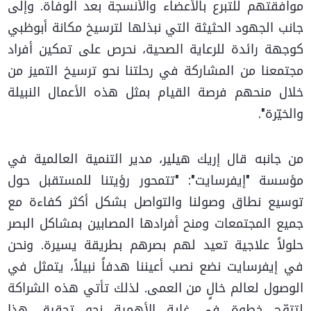
موافقتهم للتبرع بالأعضاء والأنسجة بعد الوفاة. وإلى
جانب الجهود الحثيثة التي نبذلها لترسيخ مكانة أبوظبي
كوجهة رائدة للرعاية الصحية، نحرص على تمكين أفراد
مجتمعنا من المشاركة في رحلتنا نحو ترسيخ التميز من
خلال منحهم فرصة القيام بمثل هذه الأعمال النبيلة
والخيّرة".
من جانبه قال إريك هيلير، مدير التنمية العالمية في
مؤسسة "إيفرسايت": "تتمحور رؤيتنا للمستقبل حول
توسيع نطاق وصولنا والتواصل بشكل أكثر كفاءة مع
جميع المجتمعات ومنح أفرادها المصابين بمشاكل البصر
حلولاً علاجية تعيد لهم بصرهم بطريقة يسيرة. ونحن
في إيفرسايت نضع نصب أعيننا هدفاً نبيلاً، يتمثل في
الوصول لعالم خالٍ من العمى. لذلك تأتي هذه الشراكة
لتتوّج خطوة في غاية الأهمية نحو تحقيق هذا