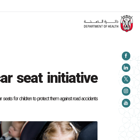
تنويه:
ي الخاص بالدليل الإرشادي للمنشآت الصحية بشأن منظومة الإعلام والإعلان الصحي في إمارة أبوظبي ك
ar seat initiative
 seats for children to protect them against road accidents.