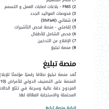
2)
FNIS - بلاغات اصابات العمل و التسمم
3) فحوصات المواليد الجدد
4)
شفائي (ShifaAI)
5) إقامتي - منصة فحص التأشيرات
6)
فحص الشامل للأطفال
7) الإقلاع عن التدخين
8) منصة تبليغ
منصة تبليغ
تُعد منصة تبليغ نظامًا رقميًا مؤتمتًا ل
المزدوج دقة عالية وسرعة في تتبّع الحال
المحتملة والاستجابة الفعّالة لها.
لزيارة منصة تبليغ