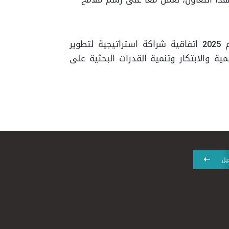
ويمثل هذا التعاون امتداداً للعلاقة الوثيقة التي تجمع الجانبين منذ فترة طويلة، حيث وقعا في عام 2025 اتفاقية شراكة استراتيجية لتطوير
ل المعرفة العلمية والابتكار وتنمية القدرات البحثية على
يل