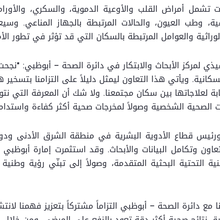
تشمل أمراض القلب والأوعية الدموية، والسكري، والأورام، و
ّفية، وطب العيون، والحالات المرتبطة بالجهاز المناعي. 
وراثية والعوامل المرتبطة بالسكان التي قد تؤثر في تطور الأم
نفيذي لمركز الأبحاث والابتكار في دائرة الصحة – أبوظبي: "
لسكانية. ويأتي هذا التعاون ليمثل دليلاً على التزامنا بتسخير
ة لعلاجاتها بين سكان مجتمعنا. ولا شك أن المعرفة التي نت
لصحية الشخصية وصولاً لمخرجات صحية أكثر كفاءة واستدامة
 ورئيس قطاع الأدوية البشرية في منطقة الشرق الأدنى ودول
التعاون وتكامل البيانات والأبحاث. وقد استثمرت إمارة أبوظ
نية التحتية البحثية المتقدمة، وصولاً إلى تبنّي رؤية وطني
ع دائرة الصحة – أبوظبي التزاماً مشتركاً بتعزيز فهمنا لانتشا
ق نتائج صحية أكثر دقة تعود بالنفع على المرضى. ومن خلال ه