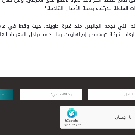
الفاعلة للارتقاء بصحة الأجيال القادمة."
رات علوم الحياة عبر منصة OpnMe التابعة لشركة "بوهرنجر إنجلهايم"، بما يدعم تباد
تسج