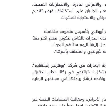
الأمراض النادرة، والاضطرابات العصبية،
وسيعمل الجانبان على استكشاف فرص تقديم
راض والاستجابة للعلاجات.
نجحت أبوظبي بتأسيس منظومة متكاملة
 هذه القدرات بالكامل لتكوين فهم أكثر دقة
وصل إليها اليوم ستلهم البحوث
 لأبوظبي والمنطقة بأسرها".
ة الإمارات في شركة "بوهرنجر إنجلهايم”:
بي بشكل استراتيجي في ركائز الطب الدقيق،
ة واضحة ترسّخ ريادتها في مستقبل الرعاية
ر الأمراض، ومعالجة الاحتياجات الطبية غير
ذا التعاون، نعمل معاً على رسم ملامح