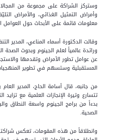
وستركز الشراكة على مجموعة من المجالات 
وأمراض التمثيل الغذائي، والأمراض التلي
معلومات قائمة على الأبحاث حول العوامل ال
وقالت الدكتورة أسماء المناعي، المدير الت
ورائدة عالمياً لعلم الجينوم وبحوث الصحة ا
عن عوامل تطور الأمراض وتقدمها والاستجاب
المستقبلية وستسهم في تطوير المنهجيات ا
من جانبه، قال أسامة الحاج، المدير العام
تتسارع وتيرة الإنجازات العلمية مع تزايد 
بدءاً من برامج الجينوم واسعة النطاق والب
الصحية.
وانطلاقاً من هذه المقومات، تعكس شراكتنا م
الملباة، ودعم الأبحاث التي تسهم في تحقي