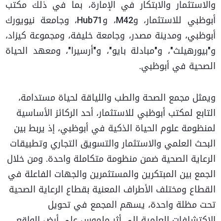
والاستثمار والابتكار في الإمارة، بما في ذلك مكتب
أبوظبي للاستثمار، وM42، وHub71، وجامعة نيويورك
أبوظبي، ومدينة مصدر، وجامعة خليفة، ومجموعة كيزاد،
و"بيورهيلث"، و"مبادلة بايو"، و"أرسيرا"، ومعهد الحياة
الصحية في أبوظبي.
ويمثل مجمع الصحة والطب واللياقة لحياة مستدامة،
التابع لمكتب أبوظبي للاستثمار، أحد الركائز الأساسية
لمنظومة علوم الحياة الذكية في أبوظبي، إذ يربط بين
البحث العلمي والاستثمار والتسويق التجاري وتطبيقات
الرعاية الصحية ضمن منظومة متكاملة واحدة. ومن خلال
الجمع بين المبتكرين والمستثمرين والجهات الفاعلة في
القطاع ومختلف الأطراف المعنية بقطاع الرعاية الصحية
تحت مظلة واحدة، يسهم المجمع في تحويل
الاكتشافات العلمية إلى أثر ملموس على أرض الواقع