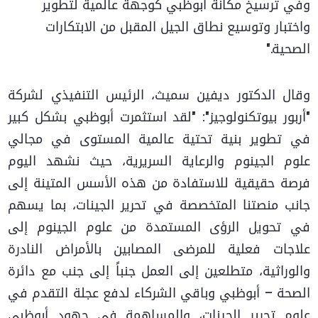
وفي ترسيخ مكانة أبوظبي كوجهة عالمية لتطوير
واختبار وتوسيع نطاق الجيل المقبل من الابتكارات
الصحية."
وقال الدكتور ديفين سميث، الرئيس التنفيذي لشركة
"أربور بيوتكنولوجيز": "لقد استثمرت أبوظبي بشكل كبير
في تطوير بنية تحتية عالمية المستوى في مجالي
علوم الجينوم والرعاية السريرية، حيث نشهد اليوم
فرصة حقيقية للاستفادة من هذه الأسس المتينة إلى
جانب منصتنا المتخصصة في تحرير الجينات، بما يسهم
في تحويل الرؤى المستمدة من علوم الجينوم إلى
علاجات فعلية للمرضى المصابين بالأمراض النادرة
والوراثية، متطلعين إلى العمل جنباً إلى جنب مع دائرة
الصحة – أبوظبي وباقي الشركاء لدفع عجلة التقدم في
علوم تحرير الجينات، والمساهمة في جهود أبوظبي