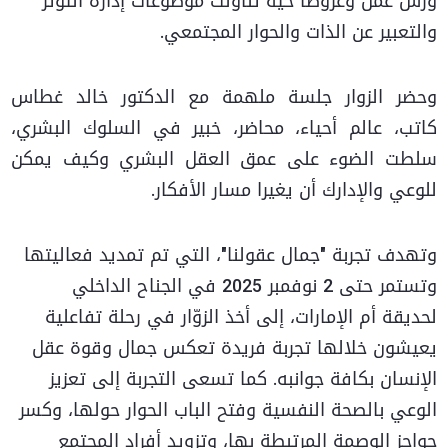
ورش عمل وعروضاً حيّة تناولت موضوعات إدارة التوتر
والتعبير عن الذات والحوار المجتمعي.
وحضر الزوار جلسة ملهمة مع الدكتور خالد غطاس
كاتب، عالم أحياء، محاضر، خبير في السلوك البشري،
سلطت الضوء على عمق العقل البشري وكيف يمكن
للوعي والإدارك أن يغيرا مسار الأفكار.
وتهدف تجربة "جمال عقولنا"، التي تم تمديد فعاليتها
وتستمر حتى 2 نوفمبر 2025 في الجناح الداخلي
لحديقة أم الإمارات، إلى أخذ الزوّار في رحلة تفاعلية
يعيشون خلالها تجربة فريدة تعكس جمال وقوة عقل
الإنسان بكافة جوانبه. كما تسعى التجربة إلى تعزيز
الوعي بالصحة النفسية وفتح الباب الحوار حولها، وكسر
حواجز الوصمة المرتبطة بها، وتزويد أفراد المجتمع