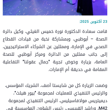
23 أكتوبر, 2025:
قامت سعادة الدكتورة نورة خميس الغيثي، وكيل دائرة
الصحة – أبوظبي، وبمشاركة نخبة من قيادات القطاع
الصحي في الإمارة، وممثلين عن الشركاء الاستراتيجيين،
إلى جانب ممثلين من الدائرة ومركز أبوظبي للصحة
العامة، بزيارة وخوض تجربة "جمال عقولنا" التفاعلية
المقامة في حديقة أم الإمارات.
وضمت الزيارة كل من شايستا آصف، الشريك المؤسس،
والرئيس التنفيذي للعمليات لمجموعة "بيور هيلث"،
ديميتريس مولافاسيليس، الرئيس التنفيذي لمجموعة
M42، وراشد القبيسي، رئيس الشؤون المؤسسية في