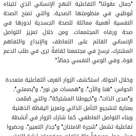
"جمال عقولنا" التفاعلية النهج الإنساني الذي تتبناه
أبوظبي في منظومتها الصحية، والتي تمنح الصحة
النفسية أهمية مماثلة للصحة الجسدية لدورها في
صحة ورفاه المجتمعات. ومن خلال تعزيز التواصل
الإنساني القائم على التعاطف والإبداع والتفاهم
المشترك، نرسخ في مجتمعنا ثقافةً ترى في طلب الدعم
قوة، وفي الوعي النفسي جمالاً."
وخلال الجولة، استكشف الزوار الغرف التفاعلية متعددة
الحواس: "هنا والآن"، و"همسات من نور"، و"بصمتي"،
و"صدى الذات"، و"خيوطنا المشتركة"، والتي صُمّمت
بعناية لتشجيع التأمل الذاتي وتعزيز اليقظة الذهنية
وبناء التواصل العاطفي. كما شارك الزوار في أنشطة
تفاعلية تشمل "شجرة الامتنان" و"جدار التعبير"، وحضروا