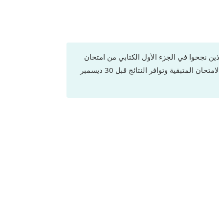
ن الذين أكملوا برنامج الإقامة في برامج معتمدة من المعهد الوطني للتخصصات الطبية (NIHS) والذين نجحوا في الجزء الأول الكتابي من امتحان
المعهد ويستحقون الجزء الثاني تقديم طلبهم للنظر في الزمالة. قد يتم منح موافقة مشروطة بشرط إكمال جميع مكونات الامتحان المتبقية وتوافر النتائج قبل 30 ديسمبر